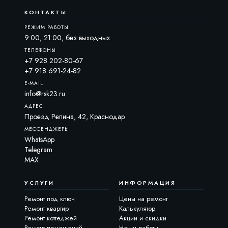
КОНТАКТЫ
РЕЖИМ РАБОТЫ
9:00, 21:00, без выходных
ТЕЛЕФОНЫ
+7 928 202-80-67
+7 918 691-24-82
E-MAIL
info@rsk23.ru
АДРЕС
Проезд Репина, 42, Краснодар
МЕССЕНДЖЕРЫ
WhatsApp
Telegram
MAX
РСК23-ассистент
Онлайн · Отвечаем сразу
УСЛУГИ
ИНФОРМАЦИЯ
Ремонт под ключ
Цены на ремонт
Чем я могу помочь?
Ремонт квартир
Калькулятор
Ремонт коттеджей
Акции и скидки
Ремонт помещений
Наши работы