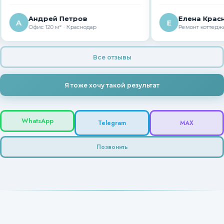
Андрей Петров
Елена Краснова
А
Е
Офис 120 м² · Краснодар
Ремонт коттеджа · Кр
Все отзывы
Я тоже хочу такой результат
WhatsApp
Telegram
MAX
Позвонить