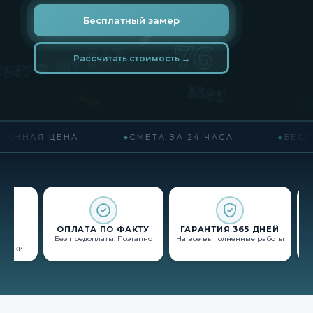
Бесплатный замер
Рассчитать стоимость →
АННАЯ ЦЕНА
СМЕТА ЗА 24 ЧАСА
БЕСПЛ
Й
ОПЛАТА ПО ФАКТУ
ГАРАНТИЯ 365 ДНЕЙ
Без предоплаты. Поэтапно
На все выполненные работы
К
 сроки