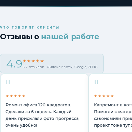
ЧТО ГОВОРЯТ КЛИЕНТЫ
Отзывы о
нашей работе
4.9
★★★★★
127 отзывов · Яндекс.Карты, Google, 2ГИС
"
"
★★★★
★★★★★
емонт офиса 120 квадратов.
Капремонт в коттедже
делали за 6 недель. Каждый
Помогли с материала
ень присылали фото прогресса,
сэкономили приличн
чень удобно!
проект тоже тут зака