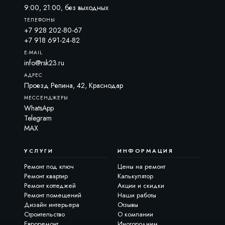
9:00, 21:00, без выходных
ТЕЛЕФОНЫ
+7 928 202-80-67
+7 918 691-24-82
E-MAIL
info@rsk23.ru
АДРЕС
Проезд Репина, 42, Краснодар
МЕССЕНДЖЕРЫ
WhatsApp
Telegram
MAX
РСК23-ассистент
Онлайн · Отвечаем сразу
УСЛУГИ
ИНФОРМАЦИЯ
Ремонт под ключ
Цены на ремонт
Чем я могу помочь?
Ремонт квартир
Калькулятор
Ремонт коттеджей
Акции и скидки
Ремонт помещений
Наши работы
💬
🕐
Дизайн интерьера
Отзывы
Строительство
О компании
Частые вопросы
История диалогов
Евроремонт
Иногородним
Готовые ответы