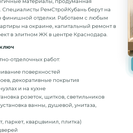
логичные материалы, продуманная
. Специалисты РемСтройКубань берут на
до финишной отделки. Работаем с любым
артиры на окраине, капитальный ремонт в
кт в элитном ЖК в центре Краснодара.
 ключ
но-отделочных работ:
внивание поверхностей
обоев, декоративные покрытия
нузлах и на кухне
тановка розеток, щитков, светильников
 установка ванны, душевой, унитаза,
, паркет, кварцвинил, плитка)
дверей