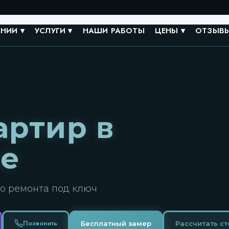
НИИ ▾
УСЛУГИ ▾
НАШИ РАБОТЫ
ЦЕНЫ ▾
ОТЗЫВ
артир в
ре
го ремонта под ключ
Позвонить
Бесплатный замер
Рассчитать с