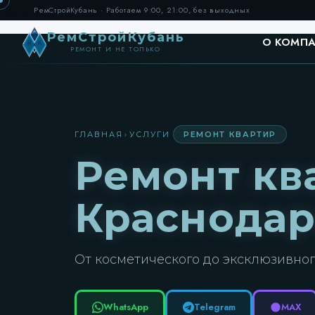
РемСтройКубань
· Работаем 9:00, 21:00, без выходных
Главная
Услуги
Ремонт квартир
РемСтройКубань
О КОМПА
РЕМОНТ И НЕ ТОЛЬКО
ГЛАВНАЯ
›
УСЛУГИ
РЕМОНТ КВАРТИР
Ремонт кв
Краснода
От косметического до эксклюзивно
WhatsApp
Telegram
MAX