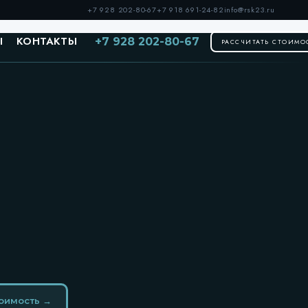
+7 928 202-80-67
+7 918 691-24-82
info@rsk23.ru
Ы
КОНТАКТЫ
+7 928 202-80-67
РАССЧИТАТЬ СТОИМО
тоимость →