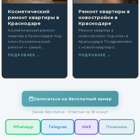
Косметический
Ремонт квартиры в
ремонт квартиры в
новостройке в
Краснодаре
Краснодаре
Косметический ремонт
Ремонт квартир в
квартир в Краснодаре под
новостройке под ключ в
ключ Косметический
Краснодаре Поздравляем
ремонт — самый…
с новой квартиро…
ПОДРОБНЕЕ →
ПОДРОБНЕЕ →
Записаться на бесплатный замер
Замер бесплатно · Ответим за 30 минут
WhatsApp
Telegram
MAX
Позвонить