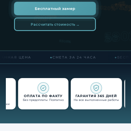
Бесплатный замер
Рассчитать стоимость →
НАЯ ЦЕНА
СМЕТА ЗА 24 ЧАСА
БЕСПЛА
Й
ОПЛАТА ПО ФАКТУ
ГАРАНТИЯ 365 ДНЕЙ
Без предоплаты. Поэтапно
На все выполненные работы
К
 сроки