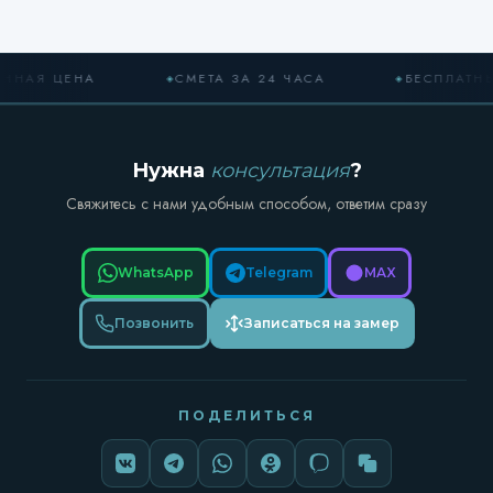
АЯ ЦЕНА
СМЕТА ЗА 24 ЧАСА
БЕСПЛАТНЫЙ 
Нужна
консультация
?
Свяжитесь с нами удобным способом, ответим сразу
WhatsApp
Telegram
MAX
Позвонить
Записаться на замер
ПОДЕЛИТЬСЯ