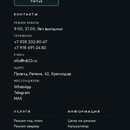
TikTok
КОНТАКТЫ
РЕЖИМ РАБОТЫ
9:00, 21:00, без выходных
ТЕЛЕФОНЫ
+7 928 202-80-67
+7 918 691-24-82
E-MAIL
info@rsk23.ru
АДРЕС
Проезд Репина, 42, Краснодар
МЕССЕНДЖЕРЫ
WhatsApp
Telegram
MAX
РСК23-ассистент
Онлайн · Отвечаем сразу
УСЛУГИ
ИНФОРМАЦИЯ
Ремонт под ключ
Цены на ремонт
Чем я могу помочь?
Ремонт квартир
Калькулятор