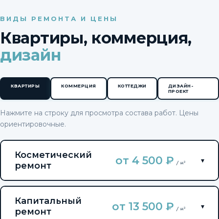
ВИДЫ РЕМОНТА И ЦЕНЫ
Квартиры, коммерция,
дизайн
КВАРТИРЫ
КОММЕРЦИЯ
КОТТЕДЖИ
ДИЗАЙН-
ПРОЕКТ
Нажмите на строку для просмотра состава работ. Цены
ориентировочные.
Косметический
от 4 500 ₽
▾
/ м²
ремонт
Демонтажные работы (выборочно)
Капитальный
Грунтование стен и пола
от 13 500 ₽
▾
/ м²
ремонт
Шпатлёвка стен, шпаклевание откосов