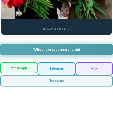
Ветеранам −10%
ПОДРОБНЕЕ →
Воспользоваться акцией
WhatsApp
Telegram
MAX
Позвонить